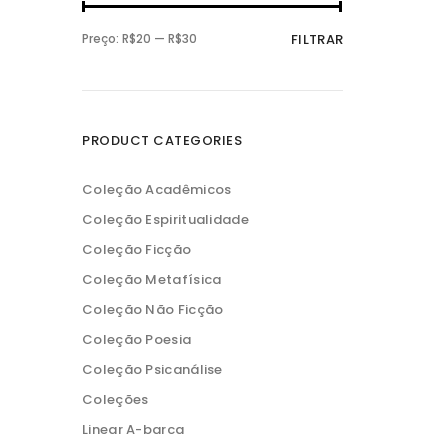
P
P
Preço:
R$20
—
R$30
FILTRAR
r
r
e
e
ç
ç
o
o
m
m
í
á
n
x
PRODUCT CATEGORIES
i
i
m
m
o
o
Coleção Acadêmicos
Coleção Espiritualidade
Coleção Ficção
Coleção Metafísica
Coleção Não Ficção
Coleção Poesia
Coleção Psicanálise
Coleções
Linear A-barca