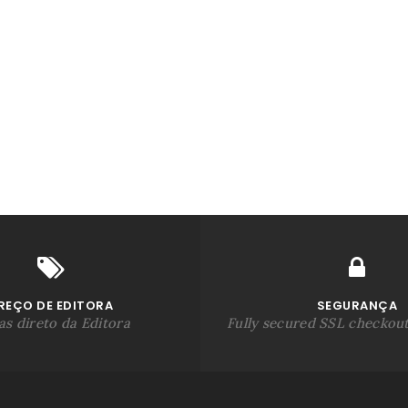
REÇO DE EDITORA
SEGURANÇA
s direto da Editora
Fully secured SSL checkou