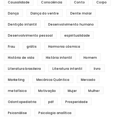
Causalidade
Consciência
Conto
Corpo
Dança
Dança do ventre
Dente molar
Dentição infantil
Desenvolvimento humano
Desenvolvimento pessoal
espiritualidade
Frau
grátis
Harmonia cósmica
História de vida
História infantil
Homem
Literatura brasileira
Literatura infantil
livro
Marketing
Mecânica Quântica
Mercado
metafísica
Motivação
Mujer
Mulher
Odontopediatria
pdf
Prosperidade
Psicanálise
Psicologia analítica