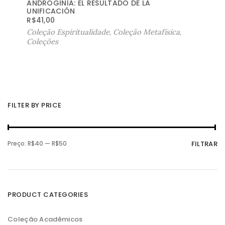
ANDROGINIA: EL RESULTADO DE LA
UNIFICACIÓN
R$
41,00
Coleção Espiritualidade
,
Coleção Metafísica
,
Coleções
FILTER BY PRICE
P
P
Preço:
R$40
—
R$50
FILTRAR
r
r
e
e
ç
ç
o
o
m
m
í
á
n
x
PRODUCT CATEGORIES
i
i
m
m
o
o
Coleção Acadêmicos