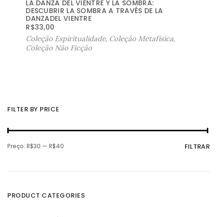
LA DANZA DEL VIENTRE Y LA SOMBRA:
DESCUBRIR LA SOMBRA A TRAVÉS DE LA
DANZADEL VIENTRE
R$
33,00
Coleção Espiritualidade
,
Coleção Metafísica
,
Coleção Não Ficção
FILTER BY PRICE
P
P
Preço:
R$30
—
R$40
FILTRAR
r
r
e
e
ç
ç
o
o
m
m
í
á
n
x
PRODUCT CATEGORIES
i
i
m
m
o
o