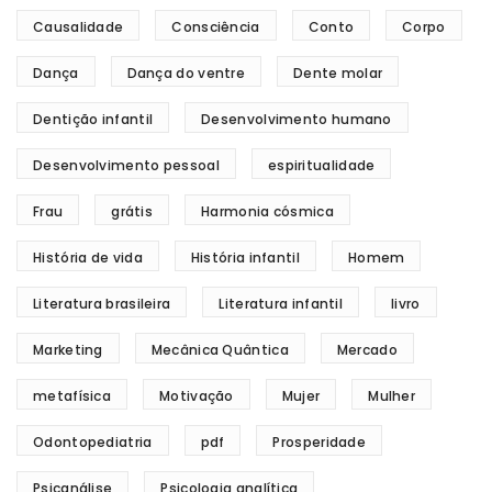
Causalidade
Consciência
Conto
Corpo
Dança
Dança do ventre
Dente molar
Dentição infantil
Desenvolvimento humano
Desenvolvimento pessoal
espiritualidade
Frau
grátis
Harmonia cósmica
História de vida
História infantil
Homem
Literatura brasileira
Literatura infantil
livro
Marketing
Mecânica Quântica
Mercado
metafísica
Motivação
Mujer
Mulher
Odontopediatria
pdf
Prosperidade
Psicanálise
Psicologia analítica