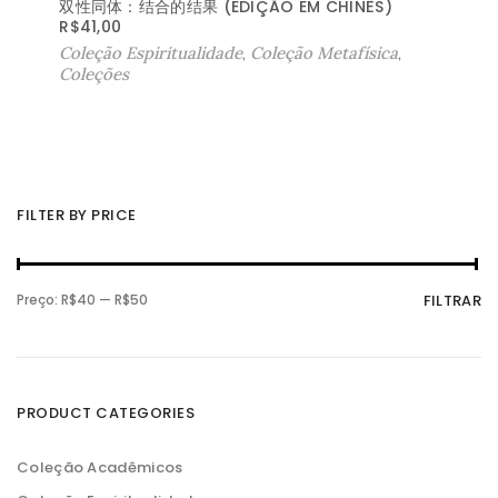
双性同体：结合的结果 (EDIÇÃO EM CHINÊS)
R$
41,00
Coleção Espiritualidade
,
Coleção Metafísica
,
Coleções
FILTER BY PRICE
P
P
Preço:
R$40
—
R$50
FILTRAR
r
r
e
e
ç
ç
o
o
m
m
í
á
n
x
PRODUCT CATEGORIES
i
i
m
m
o
o
Coleção Acadêmicos