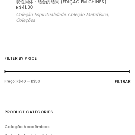
双性同体：结合的结果 (EDIÇÃO EM CHINÊS)
R$
41,00
Coleção Espiritualidade
,
Coleção Metafísica
,
Coleções
FILTER BY PRICE
P
P
Preço:
R$40
—
R$50
FILTRAR
r
r
e
e
ç
ç
o
o
m
m
í
á
n
x
PRODUCT CATEGORIES
i
i
m
m
o
o
Coleção Acadêmicos