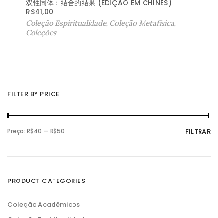
双性同体：结合的结果 (EDIÇÃO EM CHINÊS)
R$
41,00
Coleção Espiritualidade
,
Coleção Metafísica
,
Coleções
FILTER BY PRICE
P
P
Preço:
R$40
—
R$50
FILTRAR
r
r
e
e
ç
ç
o
o
m
m
í
á
n
x
PRODUCT CATEGORIES
i
i
m
m
o
o
Coleção Acadêmicos