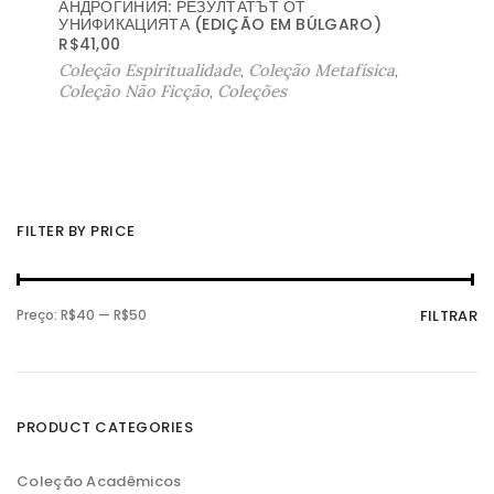
АНДРОГИНИЯ: РЕЗУЛТАТЪТ ОТ
УНИФИКАЦИЯТА (EDIÇÃO EM BÚLGARO)
R$
41,00
Coleção Espiritualidade
,
Coleção Metafísica
,
Coleção Não Ficção
,
Coleções
FILTER BY PRICE
P
P
Preço:
R$40
—
R$50
FILTRAR
r
r
e
e
ç
ç
o
o
m
m
í
á
n
x
PRODUCT CATEGORIES
i
i
m
m
o
o
Coleção Acadêmicos