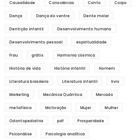
Causalidade
Consciência
Conto
Corpo
Dança
Dança do ventre
Dente molar
Dentição infantil
Desenvolvimento humano
Desenvolvimento pessoal
espiritualidade
Frau
grátis
Harmonia cósmica
História de vida
História infantil
Homem
Literatura brasileira
Literatura infantil
livro
Marketing
Mecânica Quântica
Mercado
metafísica
Motivação
Mujer
Mulher
Odontopediatria
pdf
Prosperidade
Psicanálise
Psicologia analítica