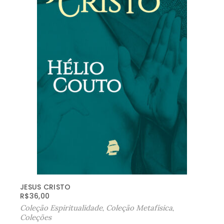
JESUS CRISTO
R$
36,00
Coleção Espiritualidade
,
Coleção Metafísica
,
Coleções