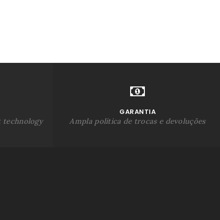
GARANTIA
t technology
Ampla política de trocas e devoluções