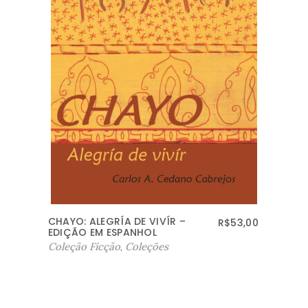
A ÁRVORE DA VIDA
R$
29,50
Coleção Espiritualidade
,
Coleção Metafísica
,
Coleções