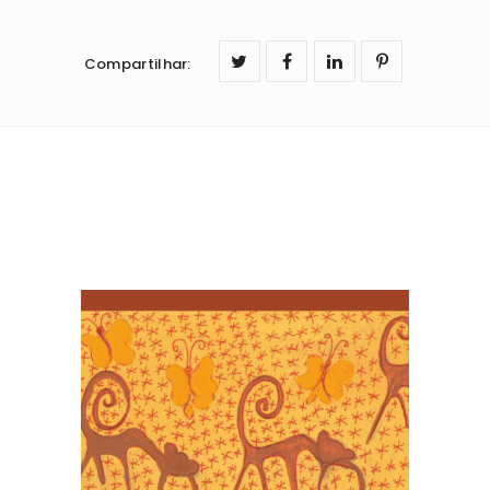
d
e
Compartilhar
: