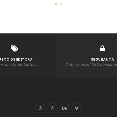
REÇO DE EDITORA
SEGURANÇA
s direto da Editora
Fully secured SSL checkou