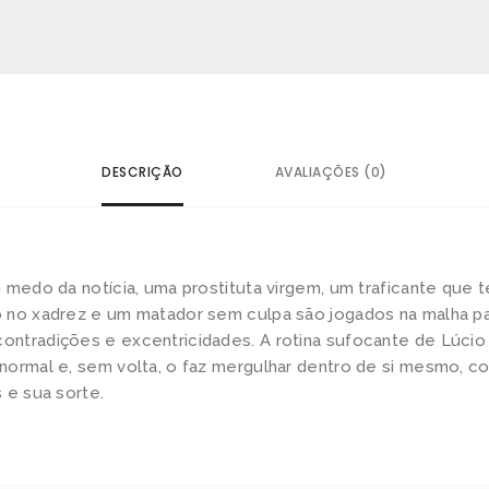
r
n
a
l
i
s
DESCRIÇÃO
AVALIAÇÕES (0)
t
a
q
u
m medo da notícia, uma prostituta virgem, um traficante que
a
 no xadrez e um matador sem culpa são jogados na malha pa
ntradições e excentricidades. A rotina sufocante de Lúcio 
n
normal e, sem volta, o faz mergulhar dentro de si mesmo, 
t
 e sua sorte.
i
d
a