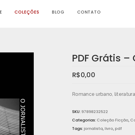
E
COLEÇÕES
BLOG
CONTATO
PDF Grátis – 
R$
0,00
Romance urbano, literatura 
SKU:
97898232522
Categorias:
Coleção Ficção
,
Co
Tags:
jornalista
,
livro
,
pdf