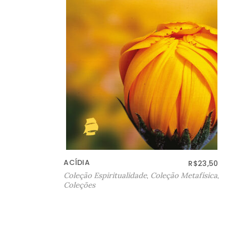
CHAYO: ALEGRÍA DE VIVÍR –
$
23,50
R$
53,00
EDIÇÃO EM ESPANHOL
física
,
Coleção Ficção
,
Coleções