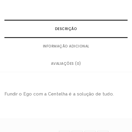
r
:
o
DESCRIÇÃO
e
s
INFORMAÇÃO ADICIONAL
t
a
AVALIAÇÕES (0)
d
o
d
e
Fundir o Ego com a Centelha é a solução de tudo.
B
u
d
a
-