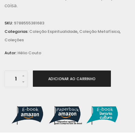
coisa.
SKU:
9788555381683
Categorias:
Coleção Espiritualidade
,
Coleção Metafísica
,
Coleções
Autor:
Hélio Couto
C
ADICIONAR AO CARRINHO
o
c
r
i
a
d
o