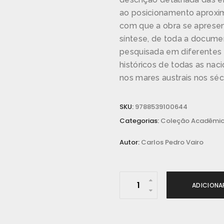
ao posicionamento aproxi
com que a obra se aprese
síntese, de toda a documen
pesquisada em diferentes 
históricos de todas as nac
nos mares austrais nos sé
SKU:
9788539100644
Categorias:
Coleção Acadêmi
Autor:
Carlos Pedro Vairo
N
ADICIONA
a
u
f