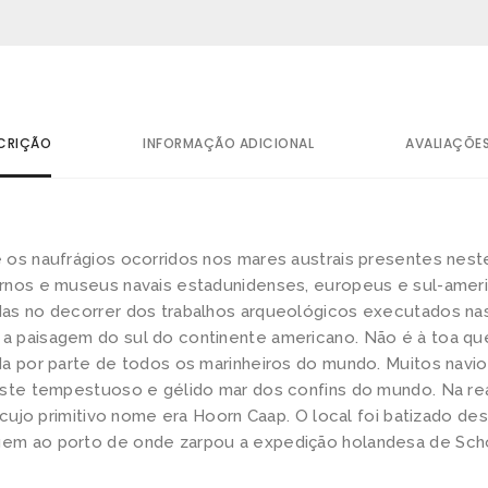
r
á
g
i
o
CRIÇÃO
INFORMAÇÃO ADICIONAL
AVALIAÇÕES
s
n
o
os naufrágios ocorridos nos mares austrais presentes neste
c
rnos e museus navais estadunidenses, europeus e sul-ameri
a
as no decorrer dos trabalhos arqueológicos executados nas
b
 paisagem do sul do continente americano. Não é à toa qu
o
da por parte de todos os marinheiros do mundo. Muitos nav
H
este tempestuoso e gélido mar dos confins do mundo. Na rea
– cujo primitivo nome era Hoorn Caap. O local foi batizado de
o
em ao porto de onde zarpou a expedição holandesa de Scho
r
n