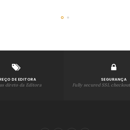
REÇO DE EDITORA
SEGURANÇA
s direto da Editora
Fully secured SSL checkou