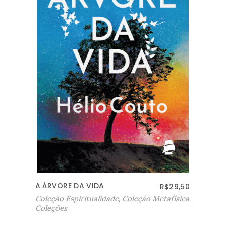
DINHEIRO & ARQUÉTIPO
R$
29,50
Coleção Metafísica
,
Coleções