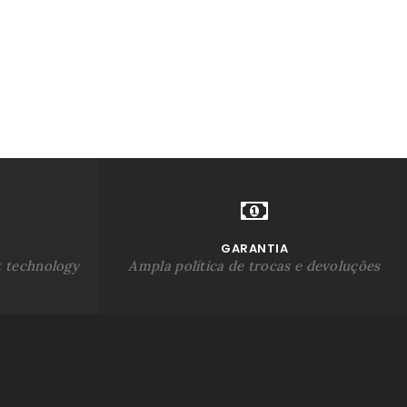
GARANTIA
t technology
Ampla política de trocas e devoluções