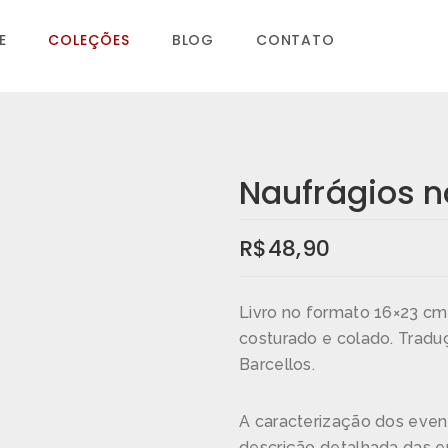
E
COLEÇÕES
BLOG
CONTATO
Naufrágios n
R$
48,90
Livro no formato 16×23 cm 
costurado e colado. Tradu
Barcellos.
A caracterização dos event
descrição detalhada das e