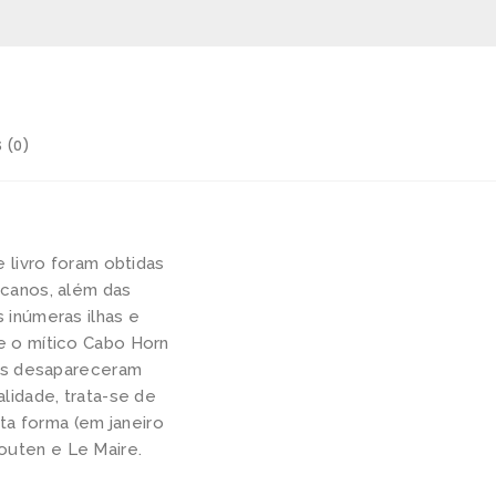
 (0)
 livro foram obtidas
canos, além das
 inúmeras ilhas e
e o mítico Cabo Horn
ios desapareceram
lidade, trata-se de
sta forma (em janeiro
uten e Le Maire.