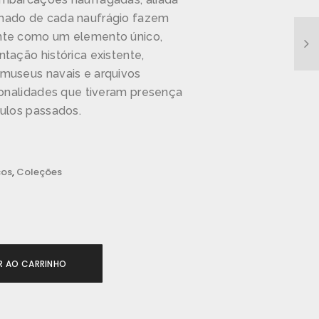
mado de cada naufrágio fazem
nte como um elemento único,
tação histórica existente,
museus navais e arquivos
ionalidades que tiveram presença
culos passados.
cos
,
Coleções
R AO CARRINHO