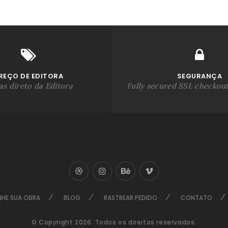
REÇO DE EDITORA
SEGURANÇA
s direto da Editora
Fully secured SSL checkou
NHE SUA OBRA
BLOG
RASTREAR PEDIDO
CONTATO
© Copyright 2026. Todos os direitos reservados.