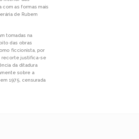
da com as formas mais
iterária de Rubem
ram tomadas na
bito das obras
omo ficcionista, por
 recorte justifica-se
ência da ditadura
etamente sobre a
a em 1975, censurada