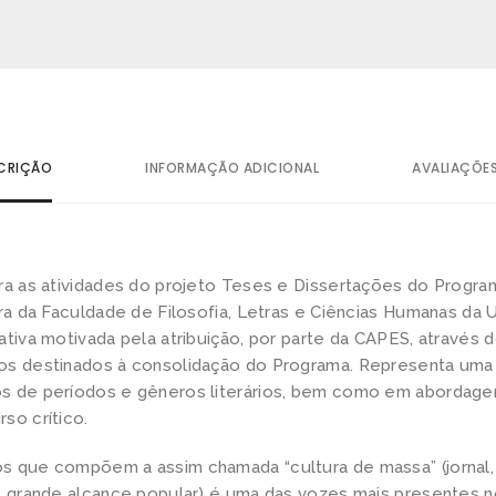
CRIÇÃO
INFORMAÇÃO ADICIONAL
AVALIAÇÕES
gra as atividades do projeto Teses e Dissertações do Prog
ira da Faculdade de Filosofia, Letras e Ciências Humanas da 
ativa motivada pela atribuição, por parte da CAPES, através
os destinados à consolidação do Programa. Representa uma
s de períodos e gêneros literários, bem como em abordag
so crítico.
s que compõem a assim chamada “cultura de massa” (jornal, r
e grande alcance popular) é uma das vozes mais presentes no