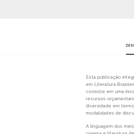
DES
Esta publicação inte
em Literatura Brasile
consiste em uma inici
recursos orçamentári
diversidade em termo
modalidades de discur
A linguagem dos meio
cinema e literatura d