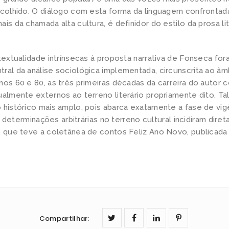
escolhido. O diálogo com esta forma da linguagem confronta
ais da chamada alta cultura, é definidor do estilo da prosa l
rtextualidade intrínsecas à proposta narrativa de Fonseca fo
ral da análise sociológica implementada, circunscrita ao âm
nos 60 e 80, as três primeiras décadas da carreira do autor c
ualmente externos ao terreno literário propriamente dito. Tal
 histórico mais amplo, pois abarca exatamente a fase de vig
jas determinações arbitrárias no terreno cultural incidiram dir
a, que teve a coletânea de contos Feliz Ano Novo, publicad
Compartilhar
: