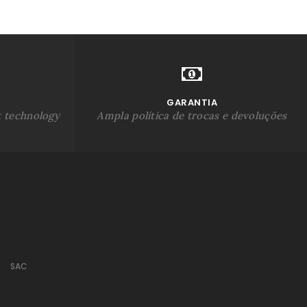
GARANTIA
t technology
Ampla política de trocas e devoluções
SAC