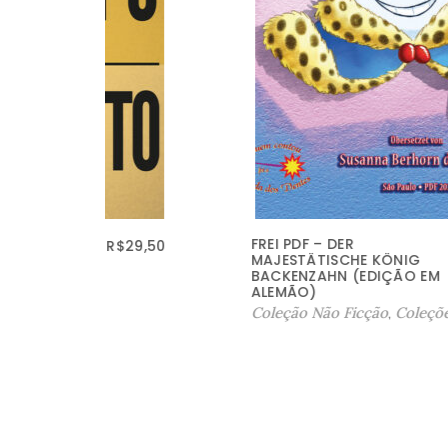
FREI PDF – DER
$
29,50
R$
0,00
MAJESTÄTISCHE KÖNIG
BACKENZAHN (EDIÇÃO EM
ALEMÃO)
Coleção Não Ficção
,
Coleções