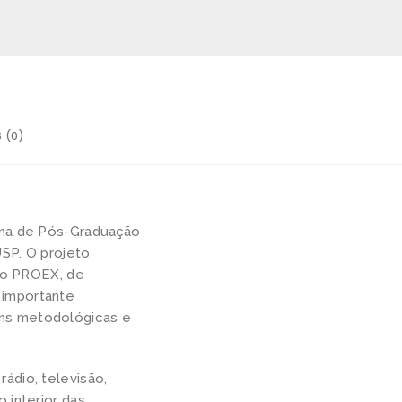
 (0)
rama de Pós-Graduação
USP. O projeto
 do PROEX, de
 importante
ens metodológicas e
ádio, televisão,
 interior das