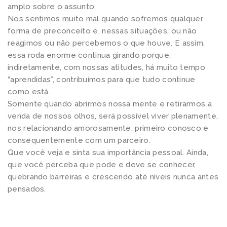
amplo sobre o assunto.
s
Nos sentimos muito mal quando sofremos qualquer
q
forma de preconceito e, nessas situações, ou não
u
reagimos ou não percebemos o que houve. E assim,
a
essa roda enorme continua girando porque,
n
indiretamente, com nossas atitudes, há muito tempo
t
“aprendidas”, contribuímos para que tudo continue
como está.
i
Somente quando abrirmos nossa mente e retirarmos a
d
venda de nossos olhos, será possível viver plenamente,
a
nos relacionando amorosamente, primeiro conosco e
d
consequentemente com um parceiro.
e
Que você veja e sinta sua importância pessoal. Ainda,
que você perceba que pode e deve se conhecer,
quebrando barreiras e crescendo até níveis nunca antes
pensados.