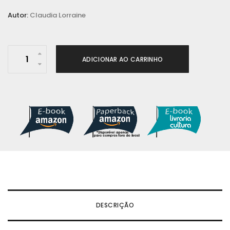
Autor:
Claudia Lorraine
A
ADICIONAR AO CARRINHO
M
u
l
h
e
r
N
e
g
r
DESCRIÇÃO
a
e