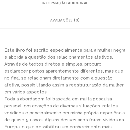
INFORMAÇÃO ADICIONAL
o
s
AVALIAÇÕES (0)
r
e
l
a
Este livro foi escrito especialmente para a mulher negra
c
e aborda a questão dos relacionamentos afetivos.
i
Através de textos diretos e simples, procuro
o
esclarecer pontos aparentemente diferentes, mas que
n
no final se relacionam diretamente com a questão
afetiva, possibilitando assim a reestruturação da mulher
a
em vários aspectos.
m
Toda a abordagem foi baseada em muita pesquisa
e
pessoal, observações de diversas situações, relatos
n
verídicos e principalmente em minha própria experiência
t
de quase 50 anos. Alguns desses anos foram vividos na
o
Europa, o que possibilitou um conhecimento mais