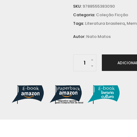
SKU:
9788555383090
Categoria:
Coleção Ficção
Tags:
Literatura brasileira
,
Memó
Autor:
Nato Matos
A
ADICIONA
c
a
s
a
d
e
M
a
r