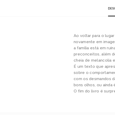
DES
Ao voltar para o lug
novamente em imagens
a família está em ruína
preconceitos, além d
cheia de melancolia
É um texto que apres
sobre o comportament
com os desmandos da
bons olhos, ou ainda 
O fim do livro é surp