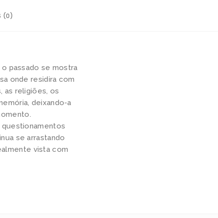
 (0)
, o passado se mostra
sa onde residira com
, as religiões, os
memória, deixando-a
momento.
s questionamentos
inua se arrastando
ealmente vista com