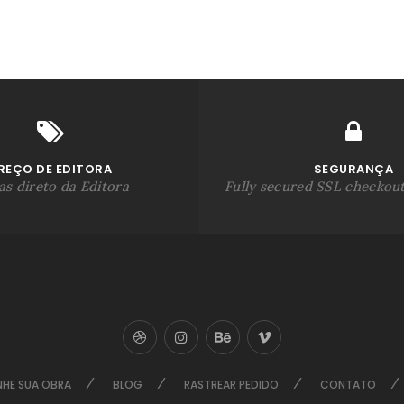
REÇO DE EDITORA
SEGURANÇA
s direto da Editora
Fully secured SSL checkou
NHE SUA OBRA
BLOG
RASTREAR PEDIDO
CONTATO