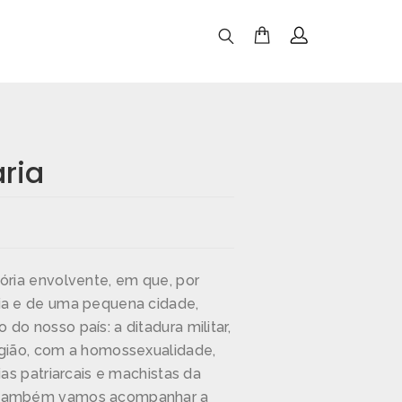
ria
ória envolvente, em que, por
ia e de uma pequena cidade,
do nosso país: a ditadura militar,
igião, com a homossexualidade,
ias patriarcais e machistas da
 também vamos acompanhar a