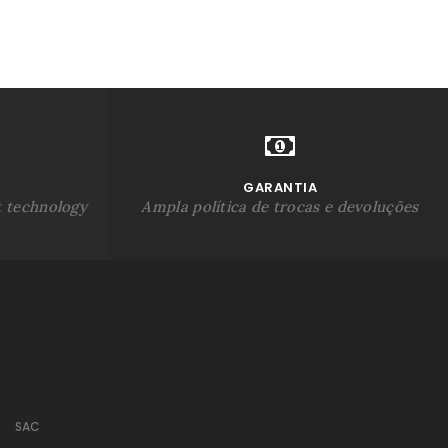
GARANTIA
t technology
Ampla política de trocas e devoluções
SAC