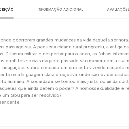
i
CRIÇÃO
INFORMAÇÃO ADICIONAL
AVALIAÇÕES
a
q
u
a
ar onde ocorreram grandes mudanças na vida daquela senhora
n
 passageiras. A pequena cidade rural progrediu, a antiga ca
s. Ditadura militar, o despertar para o sexo, as fobias internas
t
os conflitos sociais daquele passado vão mexer com a sua 
i
 e indagações sobre o mundo em que está vivendo naquele 
d
enta uma linguagem clara e objetiva, onde são evidenciado
a
o humano. A sociedade se tornou mais justa, ou ainda cont
d
queles que ainda detêm o poder? A homossexualidade é r
e
é um tabu para ser resolvido?
reendente.