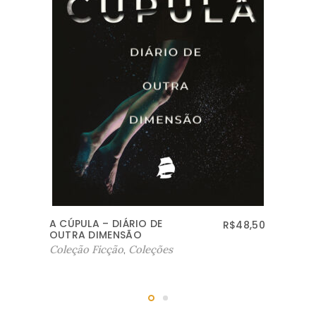
MORADA OCULTA
R$
54,50
Coleção Ficção
,
Coleções